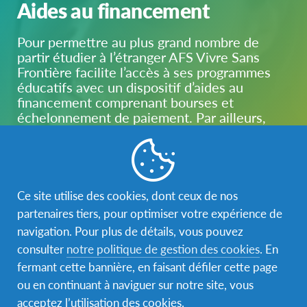
Aides au financement
Pour permettre au plus grand nombre de
partir étudier à l’étranger AFS Vivre Sans
Frontière facilite l’accès à ses programmes
éducatifs avec un dispositif d’aides au
financement comprenant bourses et
échelonnement de paiement. Par ailleurs,
l’association de séjours linguistiques et
interculturels accompagne les jeunes
participants et leur famille dans la recherche
de financements complémentaires
nécessaires pour partir étudier.
Ce site utilise des cookies, dont ceux de nos
partenaires tiers, pour optimiser votre expérience de
navigation. Pour plus de détails, vous pouvez
En savoir plus
consulter
notre politique de gestion des cookies
. En
fermant cette bannière, en faisant défiler cette page
ou en continuant à naviguer sur notre site, vous
acceptez l’utilisation des cookies.