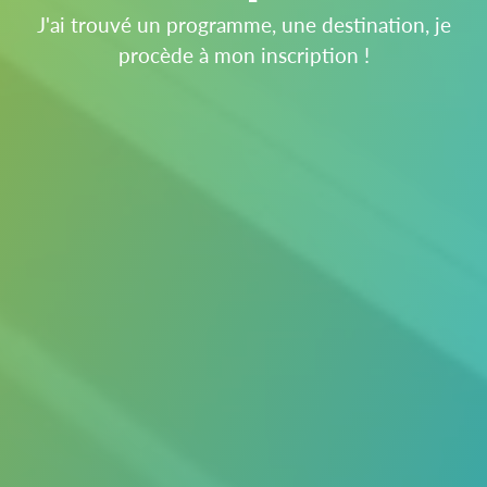
J'ai trouvé un programme, une destination, je
procède à mon inscription !