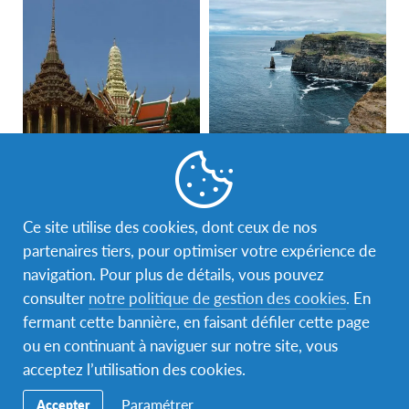
Thailande
Irlande
Trouver une destination
Ce site utilise des cookies, dont ceux de nos
partenaires tiers, pour optimiser votre expérience de
navigation. Pour plus de détails, vous pouvez
consulter
notre politique de gestion des cookies
. En
Ils sont partis avec AFS !
fermant cette bannière, en faisant défiler cette page
ou en continuant à naviguer sur notre site, vous
Ils reviennent des cinq continents, après avoir passé
acceptez l’utilisation des cookies.
une année scolaire à l’étranger. Découvrez leurs
Paramétrer
Accepter