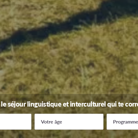
le séjour linguistique et interculturel qui te co
Votre âge
Programm
14
Lycée à l'ét