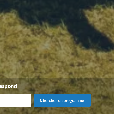
rrespond
Chercher un programme
e
ranger