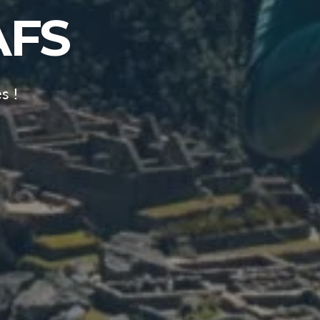
AFS
s !