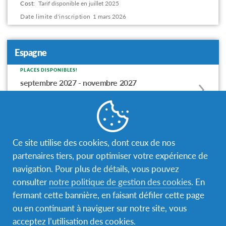
Cost:
Tarif disponible en juillet 2025
this
Date limite d'inscription
1 mars 2026
program
offering
Espagne
PLACES DISPONIBLES!
Apply
septembre 2027 - novembre 2027
to
Cost:
4500€
this
Date limite d'inscription
1 mars 2027
program
offering
Grèce
Ce site utilise des cookies, dont ceux de nos
partenaires tiers, pour optimiser votre expérience de
PLACES DISPONIBLES!
Apply
navigation. Pour plus de détails, vous pouvez
septembre 2027 - novembre 2027
to
consulter
notre politique de gestion des cookies
. En
Cost:
4500€
this
fermant cette bannière, en faisant défiler cette page
Date limite d'inscription
1 mars 2027
program
ou en continuant à naviguer sur notre site, vous
offering
acceptez l’utilisation des cookies.