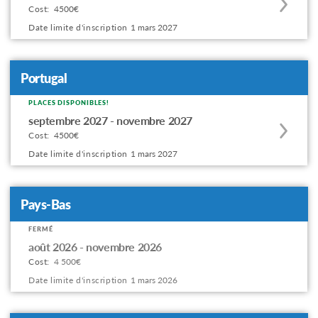
Cost:
4500€
this
Date limite d'inscription
1 mars 2027
program
offering
Portugal
PLACES DISPONIBLES!
Apply
septembre 2027 - novembre 2027
to
Cost:
4500€
this
Date limite d'inscription
1 mars 2027
program
offering
Pays-Bas
FERMÉ
Apply
août 2026 - novembre 2026
to
Cost:
4 500€
this
Date limite d'inscription
1 mars 2026
program
offering