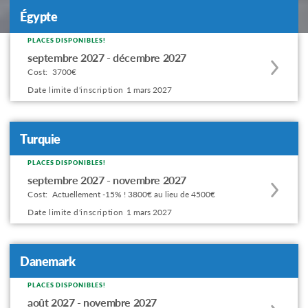
Égypte
PLACES DISPONIBLES!
Apply
septembre 2027 - décembre 2027
to
Cost:
3700€
this
Date limite d'inscription
1 mars 2027
program
offering
Turquie
PLACES DISPONIBLES!
Apply
septembre 2027 - novembre 2027
to
Cost:
Actuellement -15% ! 3800€ au lieu de 4500€
this
Date limite d'inscription
1 mars 2027
program
offering
Danemark
PLACES DISPONIBLES!
Apply
août 2027 - novembre 2027
to