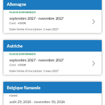
Allemagne
PLACES DISPONIBLES!
Apply
septembre 2027 - novembre 2027
to
Cost:
4500€
this
Date limite d'inscription
1 mars 2027
program
offering
Autriche
PLACES DISPONIBLES!
Apply
septembre 2027 - novembre 2027
to
Cost:
4500€
this
Date limite d'inscription
1 mars 2027
program
offering
Belgique flamande
FERMÉ
Apply
août 29, 2026 - novembre 30, 2026
to