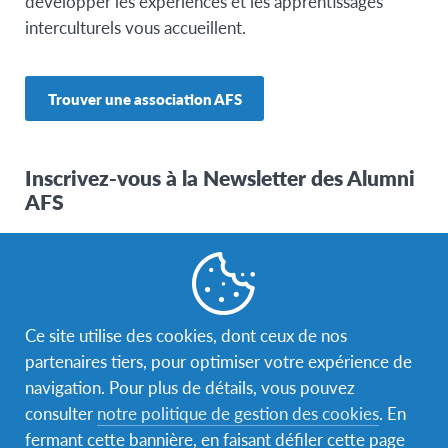
développer les expériences et les apprentissages
interculturels vous accueillent.
Trouver une association AFS
Inscrivez-vous à la Newsletter des Alumni
AFS
Pour recevoir notre Newsletter 2 fois par an, n’hésitez
pas à renseigner ce formulaire. Vous pourrez ainsi être
informés des actualités nationales et internationales
d’AFS, mais aussi des opportunités de formation ou
Ce site utilise des cookies, dont ceux de nos
professionnelles.
partenaires tiers, pour optimiser votre expérience de
navigation. Pour plus de détails, vous pouvez
consulter
notre politique de gestion des cookies
. En
M'inscrire à la Newsletter
fermant cette bannière, en faisant défiler cette page