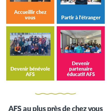
Accueillir chez
vous
Partir à l'étranger
Devenir
Devenir bénévole
partenaire
AFS
éducatif AFS
AFS au plus près de chez vous