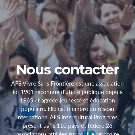
Nous contacter
AFS Vivre Sans Frontière est une association
loi 1901 reconnue d'utilité publique depuis
1965 et agréée jeunesse et éducation
populaire. Elle est membre du réseau
international AFS Intercultural Programs,
présent dans 110 pays et fédère 26
associations affiliées sur tout le territoire