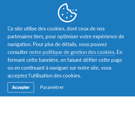
Comment préférez-vous être contacté(e)?
*
Ce site utilise des cookies, dont ceux de nos
partenaires tiers, pour optimiser votre expérience de
navigation. Pour plus de détails, vous pouvez
Comment avez-vous entendu parler d'AFS ?.
*
consulter
notre politique de gestion des cookies
. En
fermant cette bannière, en faisant défiler cette page
ou en continuant à naviguer sur notre site, vous
acceptez l’utilisation des cookies.
Nom de votre établissement scolaire ou de votre structure ?
*
Paramétrer
Accepter