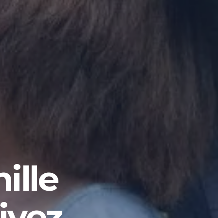
ille
ivez