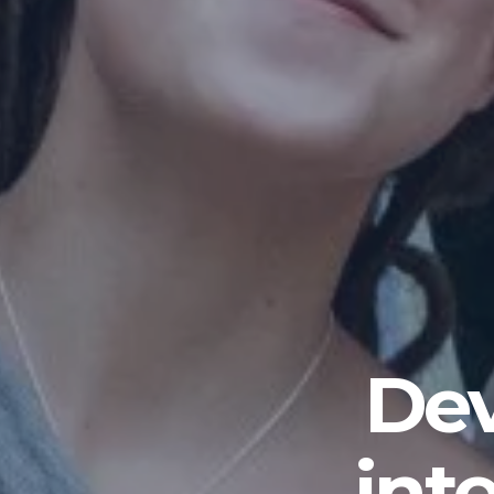
Dev
int