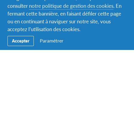
consulter
notre politique de gestion des cookies
. En
fermant cette bannière, en faisant défiler cette page
ou en continuant à naviguer sur notre site, vous
acceptez l’utilisation des cookies.
Paramétrer
Accepter
Les objectifs du projet
Développer un cadre éducatif de qualité pour les
mobilités individuelles des élèves, et tout
particulièrement pour des publics avec moins
d’opportunités