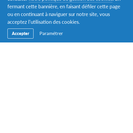
fermant cette bannière, en faisant défiler cette page
à Bordeaux), qui ont été identifiés par les équipes
ou en continuant à naviguer sur notre site, vous
pédagogiques. Deux d’entre eux bénéficieront d’une
acceptez l’utilisation des cookies.
bourse complète offerte par l’association AFS Pays de
la Garonne pour partir trois mois en Allemagne dans le
Paramétrer
Accepter
cadre du programme de mobilité AFS d’un trimestre
scolaire.