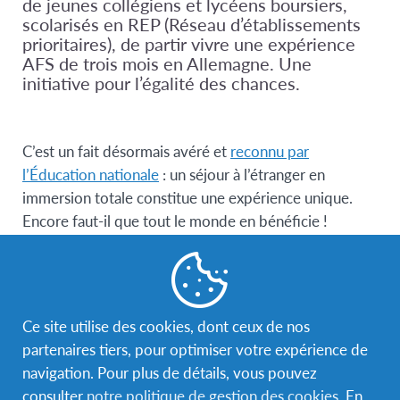
de jeunes collégiens et lycéens boursiers,
scolarisés en REP (Réseau d’établissements
prioritaires), de partir vivre une expérience
AFS de trois mois en Allemagne. Une
initiative pour l’égalité des chances.
C’est un fait désormais avéré et
reconnu par
l’Éducation nationale
: un séjour à l’étranger en
immersion totale constitue une expérience unique.
Encore faut-il que tout le monde en bénéficie !
L’ouverture sociale des programmes AFS est devenue
le cheval de bataille de l’association AFS Pays de la
Garonne qui a mobilisé un formidable réseau local
Ce site utilise des cookies, dont ceux de nos
pour permettre à des élèves boursiers de partir en
partenaires tiers, pour optimiser votre expérience de
immersion totale avec AFS. Ce sont pas moins de six
navigation. Pour plus de détails, vous pouvez
élèves volontaires, actuellement en 4ème et 3ème
consulter
notre politique de gestion des cookies
. En
dans deux collèges (Jean Zay à Cenon et Jacques Ellul