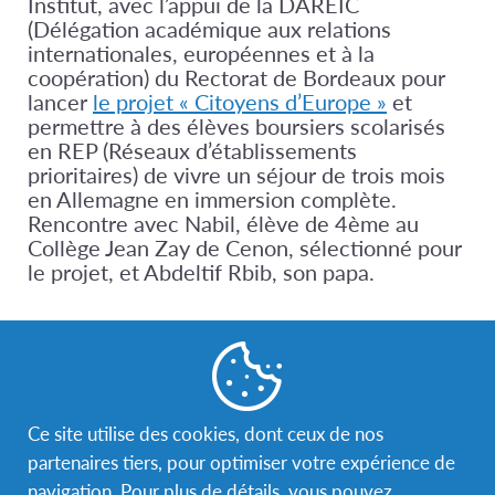
Institut, avec l’appui de la DAREIC
(Délégation académique aux relations
internationales, européennes et à la
coopération) du Rectorat de Bordeaux pour
lancer
le projet « Citoyens d’Europe »
et
permettre à des élèves boursiers scolarisés
en REP (Réseaux d’établissements
prioritaires) de vivre un séjour de trois mois
en Allemagne en immersion complète.
Rencontre avec Nabil, élève de 4ème au
Collège Jean Zay de Cenon, sélectionné pour
le projet, et Abdeltif Rbib, son papa.
Est-ce que vous pouvez nous raconter comment est
né le projet pour Nabil de partir en séjour en
Allemagne ?
Ce site utilise des cookies, dont ceux de nos
A : Comme Nabil est allé en Allemagne une fois avec
partenaires tiers, pour optimiser votre expérience de
le Collège dans le cadre de la classe européenne, il est
navigation. Pour plus de détails, vous pouvez