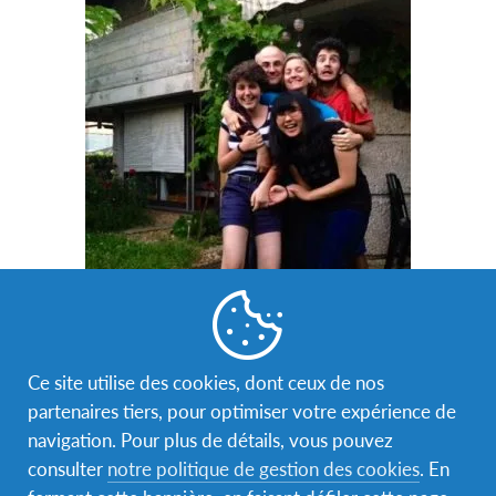
Ce site utilise des cookies, dont ceux de nos
Qu’avez-vous appris de vos cultures respectives ?
partenaires tiers, pour optimiser votre expérience de
Malgré la barrière de la langue, nous avons toujours
navigation. Pour plus de détails, vous pouvez
communiqué. Nous avons beaucoup comparé nos
consulter
notre politique de gestion des cookies
. En
façons de vivre entre la France et le Japon, ce qui était