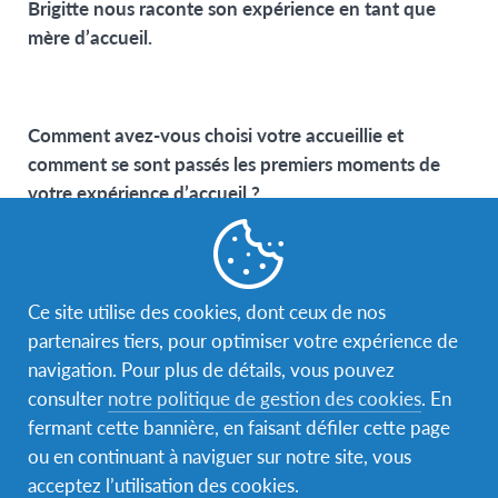
Brigitte nous raconte son expérience en tant que
mère d’accueil.
Comment avez-vous choisi votre accueillie et
comment se sont passés les premiers moments de
votre expérience d’accueil ?
Nous avons choisi Hannah en fonction des jeunes
pour qui l’association cherchait encore des familles
d’accueil. Nous avons pris cette décision tous
ensemble, après une concertation familiale. Les
Ce site utilise des cookies, dont ceux de nos
premiers moments en famille se sont très bien passés.
partenaires tiers, pour optimiser votre expérience de
Hannah a été très volontaire pour s’intégrer. Au niveau
navigation. Pour plus de détails, vous pouvez
de l’école, Hannah a été scolarisée dans un lycée
consulter
notre politique de gestion des cookies
. En
public en classe de Première L, mais elle n’a pas passé
fermant cette bannière, en faisant défiler cette page
les épreuves anticipées du bac.
ou en continuant à naviguer sur notre site, vous
acceptez l’utilisation des cookies.