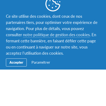
développement durable (ODD) des Nations Unies. Ils
se sont ainsi concentrés sur quatre domaines clés où il
Ce site utilise des cookies, dont ceux de nos
y a des défis urgents et un potentiel passionnant pour
partenaires tiers, pour optimiser votre expérience de
les jeunes : la jeunesse, la santé mondiale, la
navigation. Pour plus de détails, vous pouvez
citoyenneté mondiale, la technologie et l’inclusion.
consulter
notre politique de gestion des cookies
. En
La Youth Assembly est un espace unique qui
fermant cette bannière, en faisant défiler cette page
développe un réseau mondial de jeunes leaders et
ou en continuant à naviguer sur notre site, vous
d’acteurs du changement. Il donne à la prochaine
acceptez l’utilisation des cookies.
génération de dirigeants, la possibilité de rencontrer
Paramétrer
Accepter
des pairs, des pionniers et des influenceurs,
partageant les mêmes idées de développer des
compétences globales.
Pour en savoir plus:
https://www.youthassembly.org/2022/08/16/27th-afs-
youth-assembly/