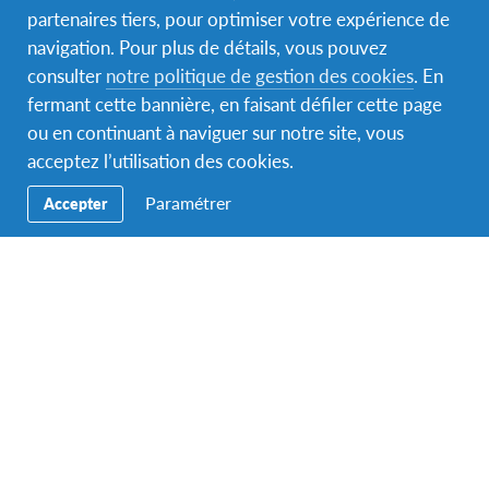
partenaires tiers, pour optimiser votre expérience de
Facebook
Instagram
YouTube
navigation. Pour plus de détails, vous pouvez
consulter
notre politique de gestion des cookies
. En
Secondary
Partir
fermant cette bannière, en faisant défiler cette page
Navigation
ou en continuant à naviguer sur notre site, vous
Accueillir
acceptez l’utilisation des cookies.
Éducation
Paramétrer
Accepter
Nous contacter
Devenir bénévole
Dons
Nous contacter