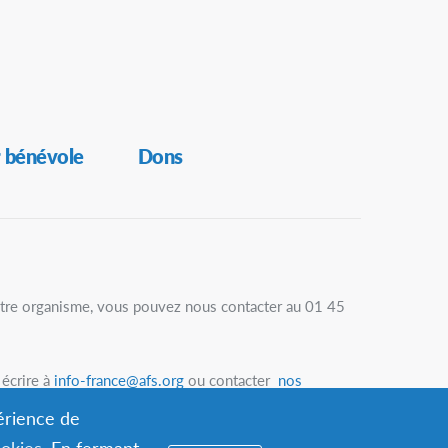
 bénévole
Dons
otre organisme, vous pouvez nous contacter au 01 45
écrire à
info-france@afs.org
ou contacter
nos
votre région
.
périence de
ookies
. En fermant