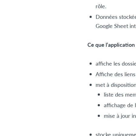
rôle.
Données stockées
Google Sheet in
Ce que l’application 
affiche les doss
Affiche des lien
met à dispositio
liste des mem
affichage de l
mise à jour i
stocke uniquemen