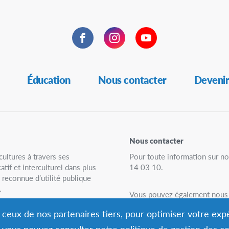
Facebook
Instagram
YouTube
Éducation
Nous contacter
Devenir
Nous contacter
ultures à travers ses
Pour toute information sur n
if et interculturel dans plus
14 03 10.
reconnue d’utilité publique
.
Vous pouvez également nous 
bénévoles AFS présents dans 
nt ceux de nos partenaires tiers, pour optimiser votre ex
s, vous pouvez consulter
notre politique de gestion des c