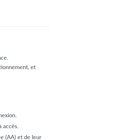
nce.
ctionnement, et
nexion.
à accès.
e (AA) et de leur