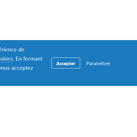
périence de
ookies
. En fermant
Paramétrer
Accepter
 vous acceptez