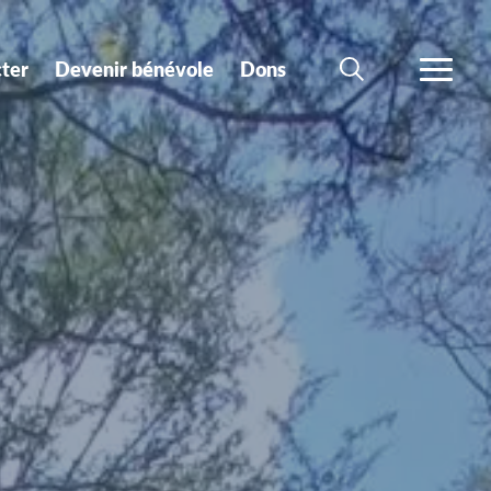
ter
Devenir bénévole
Dons
CHERCHER
PLUS