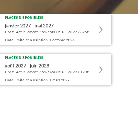
PLACES DISPONIBLES!
Apply
janvier 2027 - mai 2027
to
Cost:
Actuellement -15% : 5800€ au lieu de 6825€
this
Date limite d'inscription
1 octobre 2026
program
offering
PLACES DISPONIBLES!
Apply
août 2027 - juin 2028
to
Cost:
Actuellement -15% ! 6900€ au lieu de 8120€
this
Date limite d'inscription
1 mars 2027
program
offering