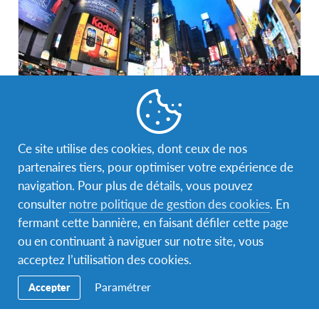
États-Unis
2 programmes
Ce site utilise des cookies, dont ceux de nos
Un pays unique
partenaires tiers, pour optimiser votre expérience de
navigation. Pour plus de détails, vous pouvez
consulter
notre politique de gestion des cookies
. En
fermant cette bannière, en faisant défiler cette page
ou en continuant à naviguer sur notre site, vous
acceptez l’utilisation des cookies.
Facebook
Instagram
YouTube
Paramétrer
Accepter
Secondary
Partir
Navigation