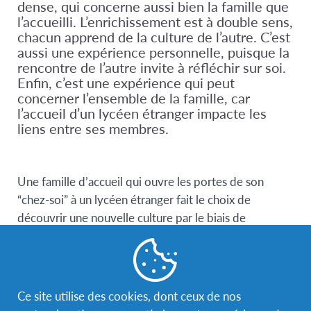
dense, qui concerne aussi bien la famille que
l’accueilli. L’enrichissement est à double sens,
chacun apprend de la culture de l’autre. C’est
aussi une expérience personnelle, puisque la
rencontre de l’autre invite à réfléchir sur soi.
Enfin, c’est une expérience qui peut
concerner l’ensemble de la famille, car
l’accueil d’un lycéen étranger impacte les
liens entre ses membres.
Une famille d’accueil qui ouvre les portes de son
“chez-soi” à un lycéen étranger fait le choix de
découvrir une nouvelle culture par le biais de
l’échange. Au-delà du défi interculturel, ce sont ses
propres règles de fonctionnement et sa vie
quotidienne que cette famille choisit d’exposer en
intégrant un nouveau membre.
Ce site utilise des cookies, dont ceux de nos