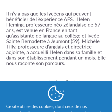
Il n’y a pas que les lycéens qui peuvent
bénéficier de l’expérience AFS. Helen
Fleming, professeure néo-zélandaise de 57
ans, est venue en France en tant
qu’assistante de langue au collège et lycée
Sainte Bernadette à Jeumont (59). Michèle
Tilly, professeure d’anglais et directrice
adjointe, a accueilli Helen dans sa famille et
dans son établissement pendant un mois. Elle
nous raconte son parcours.
Comment s’est passée l’arrivée d’Helen ?
Discrète, Helen s’est cependant très vite intégrée
dans l’équipe à tous les niveaux ! Elle souhaitait tout
d’abord observer le système scolaire français, ce
Ce site utilise des cookies, dont ceux de nos