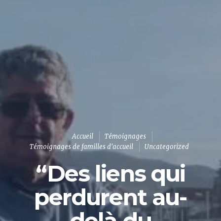
Accueil
Témoignages
Témoignages de familles d'accueil
Uncategorized
“Des liens qui
perdurent au-
delà du