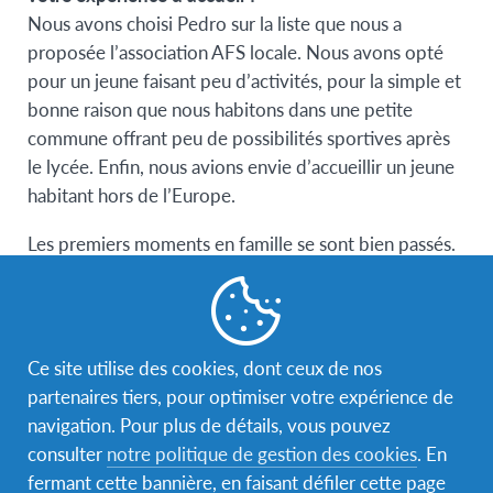
Nous avons choisi Pedro sur la liste que nous a
proposée l’association AFS locale. Nous avons opté
pour un jeune faisant peu d’activités, pour la simple et
bonne raison que nous habitons dans une petite
commune offrant peu de possibilités sportives après
le lycée. Enfin, nous avions envie d’accueillir un jeune
habitant hors de l’Europe.
Les premiers moments en famille se sont bien passés.
Comme Pedro avait pris des cours de français quand il
a su qu’il venait en France, cela a facilité la
communication. Par contre, le premier mois, nous
l’avons senti très fatigué : une nouvelle langue, un
Ce site utilise des cookies, dont ceux de nos
nouveau lycée, des horaires différents de ceux qu’il
partenaires tiers, pour optimiser votre expérience de
connaissait au Brésil, des journées complètes passées
navigation. Pour plus de détails, vous pouvez
au lycée… En plus, Pedro prenait le bus pour aller et
consulter
notre politique de gestion des cookies
. En
revenir du lycée. Ce nouveau rythme avait de quoi
fermant cette bannière, en faisant défiler cette page