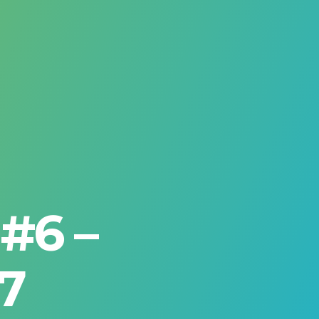
#6 –
7