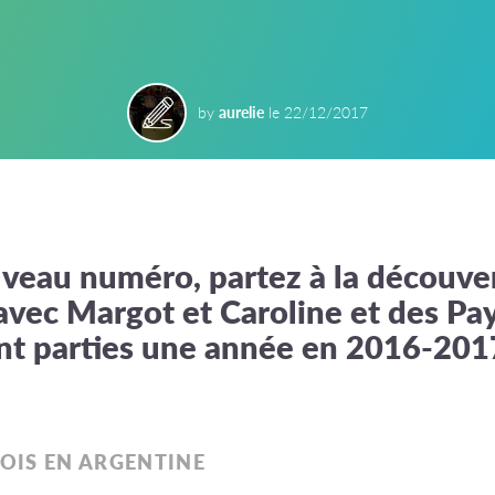
by
aurelie
le
22/12/2017
veau numéro, partez à la découve
 avec Margot et Caroline et des Pa
sont parties une année en 2016-20
OIS EN ARGENTINE