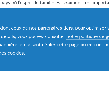
 pays où l’esprit de famille est vraiment très import
x et sont très tactiles. Ils aiment beaucoup sortir. 
mangent peu de viande seront surprises par la quan
, dont ceux de nos partenaires tiers, pour optimiser
t manger.
e détails, vous pouvez consulter
notre politique de g
e pays à des jeunes qui aiment le contact, matures, 
bannière, en faisant défiler cette page ou en contin
ille.
 des cookies.
S EN ARGENTINE
c l’esprit ouvert et prêt à connaître des choses comp
culture.
nt très tôt (7h30) et finissent à 13h pour déjeuner
à 16h-17h, pour ensuite profiter de ses amis ou fair