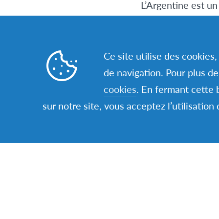
L’Argentine est un
sont très chaleureu
n’est pas leur fort.
Les personnes qui 
Ce site utilise des cookies
Argentins peuven
de navigation. Pour plus d
Je conseillerais c
cookies
. En fermant cette 
proche de leur fam
sur notre site, vous acceptez l’utilisation
COLINE, 10 MOI
Il faut partir ave
différentes de sa 
Les cours commence
temps calme jusqu’