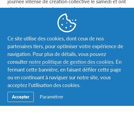
journée intense de création collective le samedi et ont
pitché leurs projets devant un jury le dimanche matin.
Le thème :
Comment sensibiliser les jeunes accueillis
et partants aux enjeux environnementaux durant les
week-ends d’orientation ?
Ce site utilise des cookies, dont ceux de nos
partenaires tiers, pour optimiser votre expérience de
Les projets qui en sont ressortis étaient tous de très
navigation. Pour plus de détails, vous pouvez
bonne qualité et après une délibération difficile pour
consulter
notre politique de gestion des cookies
. En
nos jurés, le projet gagnant fut
:
fermant cette bannière, en faisant défiler cette page
ou en continuant à naviguer sur notre site, vous
ZeWaCH : the Zero Waste CHampionship
acceptez l’utilisation des cookies.
Paramétrer
Accepter