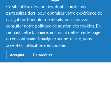
Ce site utilise des cookies, dont ceux de nos
partenaires tiers, pour optimiser votre expérience de
navigation. Pour plus de détails, vous pouvez
consulter
notre politique de gestion des cookies
. En
fermant cette bannière, en faisant défiler cette page
ou en continuant à naviguer sur notre site, vous
acceptez l’utilisation des cookies.
Paramétrer
Accepter
Éducation interculturelle
,
Education nationale
,
Uncategorized
« La signature d’une charte avec AFS
transforme un travail individuel en axe de
développement collectif »
Jean-Luc Tardy est proviseur du lycée public François-Jean
Armorin situé à Crest, dans la Drôme. Cet établissement a