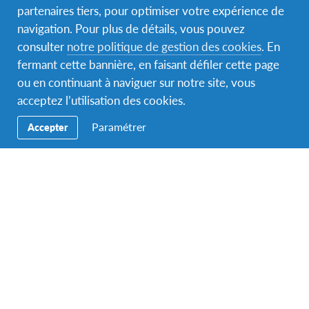
partenaires tiers, pour optimiser votre expérience de
Facebook
Instagram
YouTube
navigation. Pour plus de détails, vous pouvez
consulter
notre politique de gestion des cookies
. En
Secondary
Partir
fermant cette bannière, en faisant défiler cette page
Navigation
ou en continuant à naviguer sur notre site, vous
Accueillir
acceptez l’utilisation des cookies.
Éducation
Paramétrer
Accepter
Nous contacter
Devenir bénévole
Dons
Nous contacter