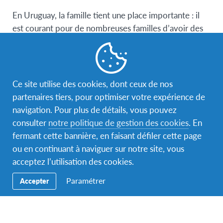
En Uruguay, la famille tient une place importante : il
est courant pour de nombreuses familles d’avoir des
grands-parents qui vivent avec eux. Les membres de
la famille se saluent le matin en disant
buen día
, avant
de quitter la maison
adiós
et avant d’aller se coucher
buenas noches
. Par ailleurs, les jeunes Uruguayens
Ce site utilise des cookies, dont ceux de nos
sont très respectueux envers leurs parents. Ils
partenaires tiers, pour optimiser votre expérience de
demandent généralement la permission avant de faire
navigation. Pour plus de détails, vous pouvez
quoi que ce soit. Cela ne signifie pas un manque de
consulter
notre politique de gestion des cookies
. En
confiance ou de respect, mais une marque d’attention
fermant cette bannière, en faisant défiler cette page
et d’affection.
ou en continuant à naviguer sur notre site, vous
acceptez l’utilisation des cookies.
Paramétrer
Accepter