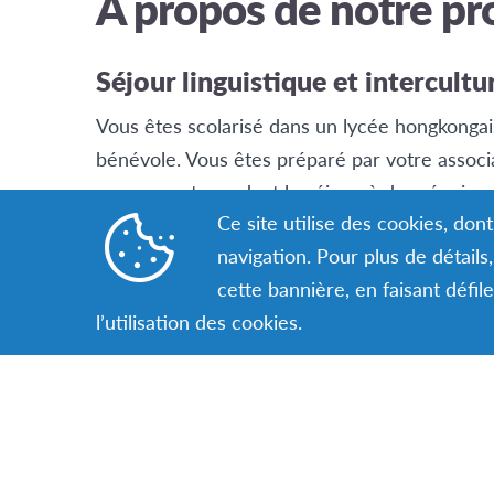
A propos de notre p
Séjour linguistique et intercultu
Vous êtes scolarisé dans un lycée hongkongais 
bénévole. Vous êtes préparé par votre associ
prenez part, pendant le séjour, à des réunions
Ce site utilise des cookies, do
bénévoles AFS dans le pays d’accueil.
navigation. Pour plus de détail
cette bannière, en faisant défil
l’utilisation des cookies.
Sachez qu’il y a des possibilités
séjours AFS !
N’hésitez pas à consulter notre rubrique pour