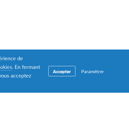
périence de
ookies
. En fermant
Paramétrer
Accepter
 vous acceptez