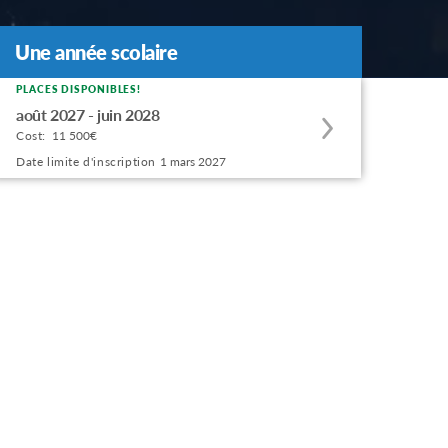
Une année scolaire
PLACES DISPONIBLES!
Apply
août 2027 - juin 2028
to
Cost:
11 500€
this
Date limite d'inscription
1 mars 2027
program
offering