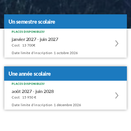
Un semestre scolaire
PLACES DISPONIBLES!
Apply
janvier 2027 - juin 2027
to
Cost:
13 700€
this
Date limite d'inscription
1 octobre 2026
program
offering
Une année scolaire
PLACES DISPONIBLES!
Apply
août 2027 - juin 2028
to
Cost:
15 950 €
this
Date limite d'inscription
1 décembre 2026
program
offering