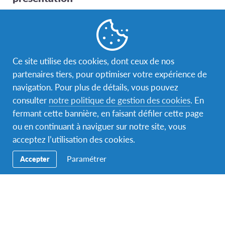
Vous êtes lycéen et vous souhaitez partir en séjour
linguistique aux Etats-Unis ? Avec AFS, vous partez
étudier en immersion aux Etats-Unis pour une année
ou un semestre scolaire après la classe de troisième,
Ce site utilise des cookies, dont ceux de nos
de seconde ou de première. Vous êtes alors scolarisé
partenaires tiers, pour optimiser votre expérience de
dans un lycée américain et vous partagez la vie d’une
navigation. Pour plus de détails, vous pouvez
famille d’accueil bénévole. Les bénévoles AFS sont
consulter
notre politique de gestion des cookies
. En
présents en amont pour vous préparer et vous
fermant cette bannière, en faisant défiler cette page
accompagner au mieux avant votre départ. Par
ou en continuant à naviguer sur notre site, vous
ailleurs, pendant toute la durée de votre séjour aux
acceptez l’utilisation des cookies.
Etats-Unis, vous êtes convié à prendre part à des
réunions de suivi et des activités organisées par les
Paramétrer
Accepter
bénévoles AFS du pays.
Sachez qu’il y a des possibilités de bourses