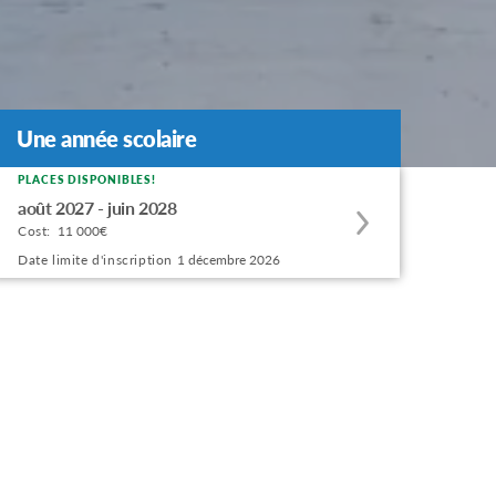
Une année scolaire
PLACES DISPONIBLES!
Apply
août 2027 - juin 2028
to
Cost:
11 000€
this
Date limite d'inscription
1 décembre 2026
program
offering