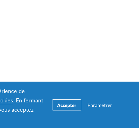
périence de
ookies
. En fermant
Paramétrer
Accepter
 vous acceptez