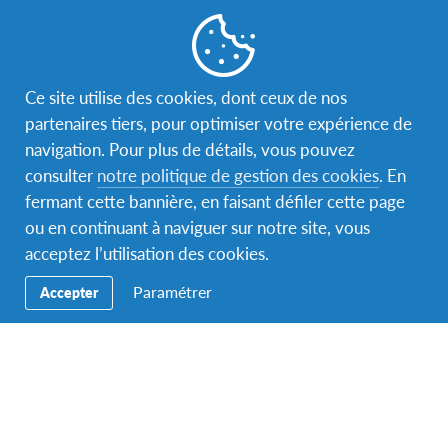
Ce site utilise des cookies, dont ceux de nos
partenaires tiers, pour optimiser votre expérience de
navigation. Pour plus de détails, vous pouvez
consulter
notre politique de gestion des cookies
. En
fermant cette bannière, en faisant défiler cette page
ou en continuant à naviguer sur notre site, vous
acceptez l’utilisation des cookies.
Paramétrer
Accepter
À propos de notre
programme
Vous partagerez la vie d’une famille Sri-Lankaise qui
vous accueillera bénévolement comme un membre de
plus dans la famille et serez scolarisé dans un lycée.