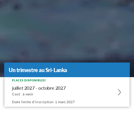
Un trimestre au Sri-Lanka
PLACES DISPONIBLES!
Apply
juillet 2027 - octobre 2027
to
Cost:
à venir
this
Date limite d'inscription
1 mars 2027
program
offering