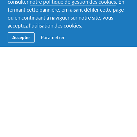
consulter
notre politique de gestion des cookies
. En
AFSer
,
Partants
,
Témoignages
fermant cette bannière, en faisant défiler cette page
“Ce séjour est probablement le plus beau
ou en continuant à naviguer sur notre site, vous
souvenir de ma vie”
acceptez l’utilisation des cookies.
Léna est partie effectuer un programme d’une année
Paramétrer
scolaire aux États-Unis (2016-2017) via l’association AFS
Accepter
Loire-Atlantique Vendée. Rentrée depuis plusieurs…
AFSer
,
Partants