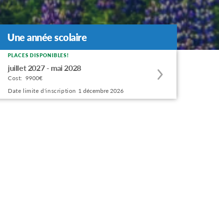
Une année scolaire
PLACES DISPONIBLES!
Apply
juillet 2027 - mai 2028
to
Cost:
9900€
this
Date limite d'inscription
1 décembre 2026
program
offering