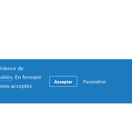
périence de
ookies
. En fermant
Paramétrer
Accepter
 vous acceptez