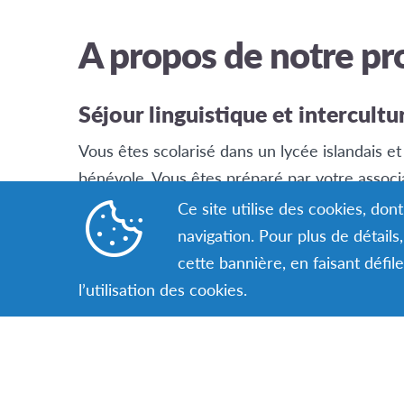
A propos de notre p
Séjour linguistique et intercultu
Vous êtes scolarisé dans un lycée islandais et 
bénévole. Vous êtes préparé par votre associ
prenez part, pendant le séjour, à des réunions
Ce site utilise des cookies, do
bénévoles AFS dans le pays d’accueil.
navigation. Pour plus de détail
cette bannière, en faisant défil
l’utilisation des cookies.
Sachez qu’il y a des possibilités
séjours AFS !