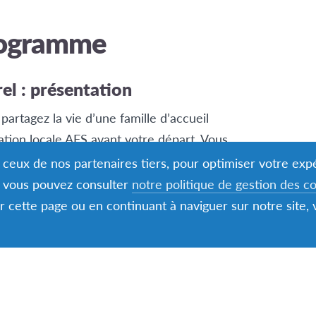
rogramme
rel : présentation
partagez la vie d’une famille d’accueil
ation locale AFS avant votre départ. Vous
 de suivi et des activités organisées par les
nt ceux de nos partenaires tiers, pour optimiser votre ex
s, vous pouvez consulter
notre politique de gestion des c
er cette page ou en continuant à naviguer sur notre site,
 de bourses pour tous nos