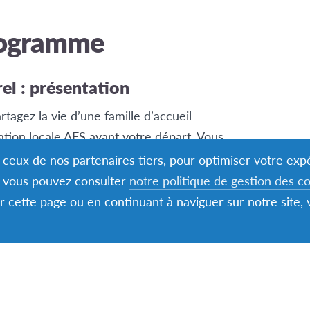
rogramme
rel : présentation
rtagez la vie d’une famille d’accueil
ation locale AFS avant votre départ. Vous
 de suivi et des activités organisées par les
nt ceux de nos partenaires tiers, pour optimiser votre ex
s, vous pouvez consulter
notre politique de gestion des c
er cette page ou en continuant à naviguer sur notre site,
 de bourses pour tous nos