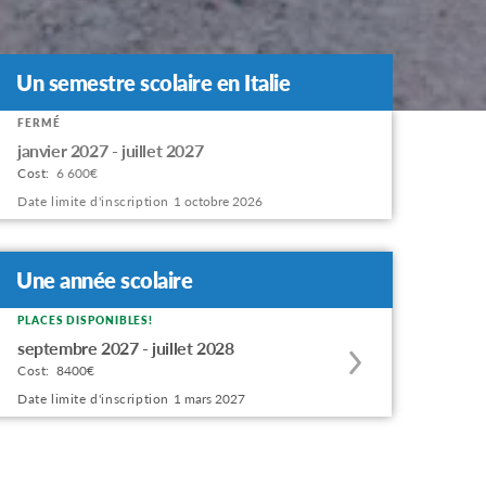
Un semestre scolaire en Italie
FERMÉ
Apply
janvier 2027 - juillet 2027
to
Cost:
6 600€
this
Date limite d'inscription
1 octobre 2026
program
offering
Une année scolaire
PLACES DISPONIBLES!
Apply
septembre 2027 - juillet 2028
to
Cost:
8400€
this
Date limite d'inscription
1 mars 2027
program
offering