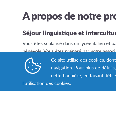
A propos de notre p
Séjour linguistique et intercultu
Vous êtes scolarisé dans un lycée italien et pa
bénévole. Vous êtes préparé par votre associ
prenez part, pendant le séjour, à des réunions
Ce site utilise des cookies, do
bénévoles AFS dans le pays d’accueil.
navigation. Pour plus de détail
cette bannière, en faisant défil
l’utilisation des cookies.
Sachez qu’il y a des possibilités
séjours AFS !