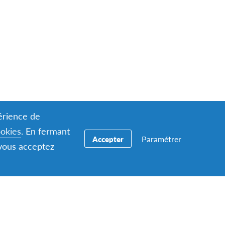
périence de
ookies
. En fermant
Paramétrer
Accepter
 vous acceptez