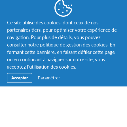
A propos de notre programme
Ce site utilise des cookies, dont ceux de nos
Séjour linguistique et interculturel :
partenaires tiers, pour optimiser votre expérience de
présentation
navigation. Pour plus de détails, vous pouvez
Vous êtes scolarisé dans un lycée tunisien et partagez
consulter
notre politique de gestion des cookies
. En
la vie d’une famille d’accueil. Vous êtes préparé par
fermant cette bannière, en faisant défiler cette page
votre association locale AFS avant votre départ. Vous
ou en continuant à naviguer sur notre site, vous
prenez part, pendant le séjour, à des réunions de suivi
acceptez l’utilisation des cookies.
et des activités organisées par les bénévoles AFS dans
Paramétrer
Accepter
le pays d’accueil.
Sachez qu’il y a des possibilités de bourses
pour tous nos séjours AFS !
N’hésitez pas à consulter notre rubrique pour en