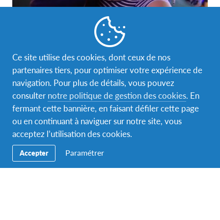
Ce site utilise des cookies, dont ceux de nos
La Vie Familiale et Sociale Hongkongaise
partenaires tiers, pour optimiser votre expérience de
navigation. Pour plus de détails, vous pouvez
Les relations sociales et familiales suivent l’étiquette
consulter
notre politique de gestion des cookies
. En
de Confucius et sont la fondation de la société
fermant cette bannière, en faisant défiler cette page
chinoise qui prône la modestie et la patience plutôt
ou en continuant à naviguer sur notre site, vous
que les comportements agressifs. Les familles
acceptez l’utilisation des cookies.
hongkongaises sont liées par de fortes traditions qui
mettent en avant loyauté, obéissance et respect.
Paramétrer
Accepter
La télévision et le cinéma sont les principales formes
de divertissement. Les sorties à la plage ou les pique-
niques sont aussi fréquents. Le tennis de table, le
football, le patinage, le squash, le badminton, le