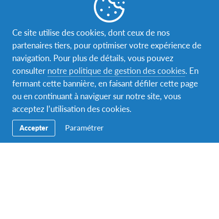
Ce site utilise des cookies, dont ceux de nos
partenaires tiers, pour optimiser votre expérience de
navigation. Pour plus de détails, vous pouvez
consulter
notre politique de gestion des cookies
. En
fermant cette bannière, en faisant défiler cette page
Accueil
,
Témoignages
,
Témoignages de familles d'accueil
,
ou en continuant à naviguer sur notre site, vous
Uncategorized
acceptez l’utilisation des cookies.
« Oui, ces accueils ont contribué à préparer le
Paramétrer
départ de notre fille »
Accepter
La famille Gautier a déjà accueilli plusieurs jeunes lycéens
du monde au sein de leur foyer. Un expérience qui a
préparé…